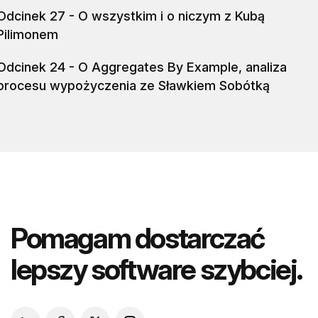
Odcinek 27 - O wszystkim i o niczym z Kubą
Pilimonem
Odcinek 24 - O Aggregates By Example, analiza
procesu wypożyczenia ze Sławkiem Sobótką
Pomagam dostarczać
lepszy software szybciej.