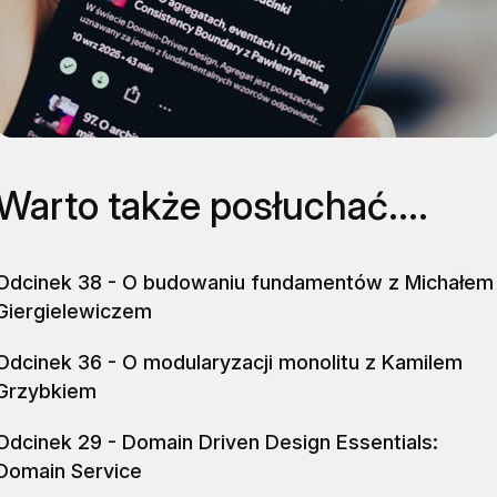
Warto także posłuchać....
Odcinek 38 - O budowaniu fundamentów z Michałem
Giergielewiczem
Odcinek 36 - O modularyzacji monolitu z Kamilem
Grzybkiem
Odcinek 29 - Domain Driven Design Essentials:
Domain Service