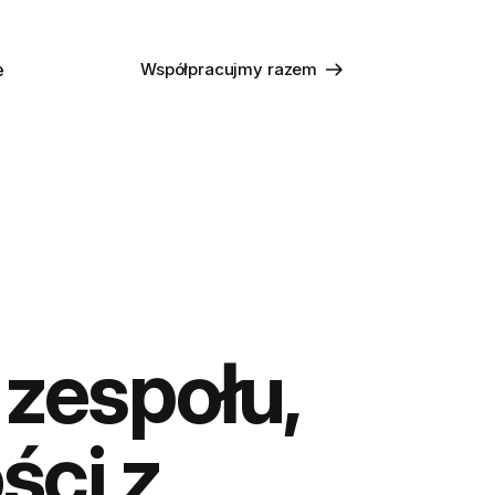
e
Współpracujmy razem
 zespołu,
ści z