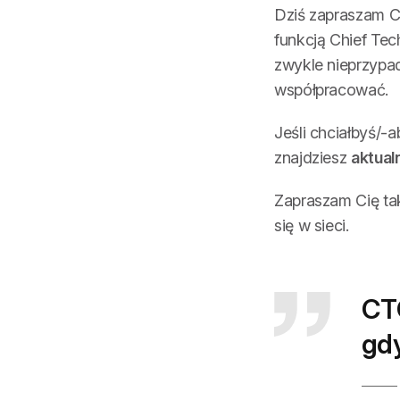
Dziś zapraszam C
funkcją Chief Tec
zwykle nieprzypa
współpracować.
Jeśli chciałbyś/-
znajdziesz
aktual
Zapraszam Cię ta
się w sieci.
CTO
gdy