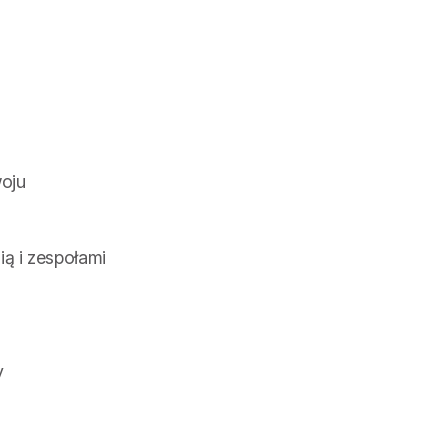
woju
ą i zespołami
y