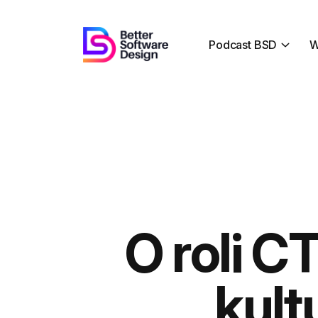
Podcast BSD
W
O roli C
kult