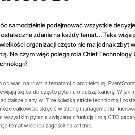
móc samodzielnie podejmować wszystkie decyzje
eć ostateczne zdanie na każdy temat… Taka wizja 
wielkości organizacji często nie ma jednak zbyt 
ią. Na czym więc polega rola Chief Technology Off
echnologii?
od was, na równi z tematami o architekturę, EventStor
ewijają się bardo często pytania o dalszą karierę. W jakim
ać dalsze plany w IT ze ścieżką stricte techniczną i zost
 może całkowicie skręcić w stronę managementu i kierow
 wszystkim pytania związane z funkcją i rolą CTO padał
więc temat w końcu zagościł na antenie.