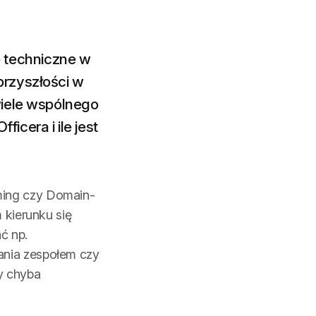
 techniczne w
przyszłości w
wiele wspólnego
icera i ile jest
ming czy Domain-
 kierunku się
ać np.
ania zespołem czy
y chyba