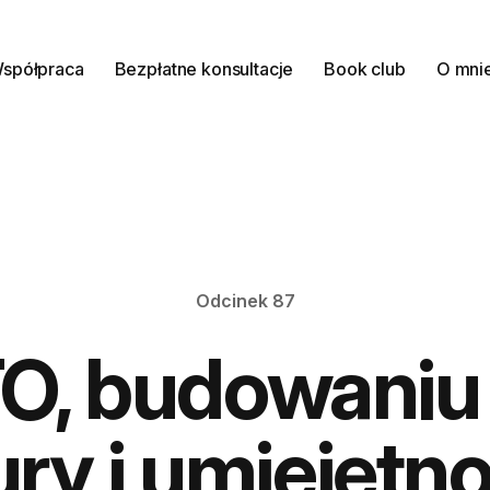
spółpraca
Bezpłatne konsultacje
Book club
O mni
Odcinek 87
TO, budowaniu
ury i umiejętno