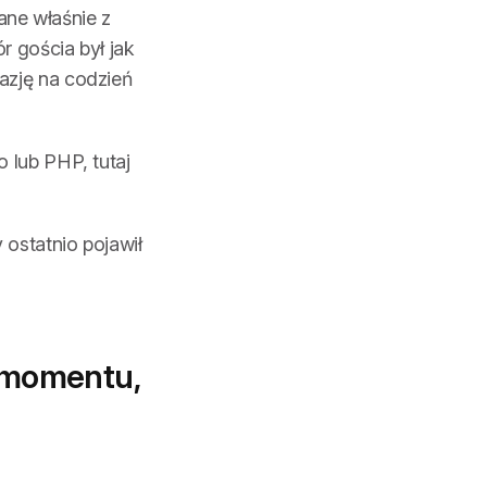
ne właśnie z
r gościa był jak
azję na codzień
 lub PHP, tutaj
y ostatnio pojawił
o momentu,