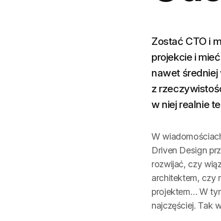
Zostać CTO i 
projekcie i mi
nawet średniej 
z rzeczywistośc
w niej realnie t
W wiadomościach 
Driven Design prz
rozwijać, czy wiąz
architektem, czy
projektem… W tym
najczęściej. Tak 