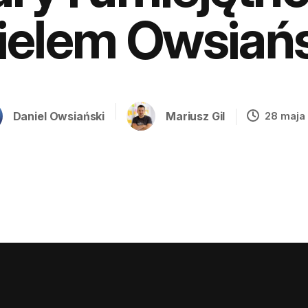
ielem Owsiań
Daniel Owsiański
Mariusz Gil
28 maja