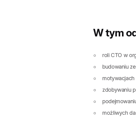
W tym odc
roli CTO w or
budowaniu ze
motywacjach i
zdobywaniu pr
podejmowaniu
możliwych dal