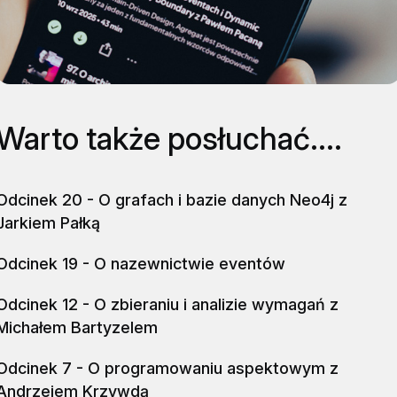
Warto także posłuchać....
Odcinek 20 - O grafach i bazie danych Neo4j z
Jarkiem Pałką
Odcinek 19 - O nazewnictwie eventów
Odcinek 12 - O zbieraniu i analizie wymagań z
Michałem Bartyzelem
Odcinek 7 - O programowaniu aspektowym z
Andrzejem Krzywdą